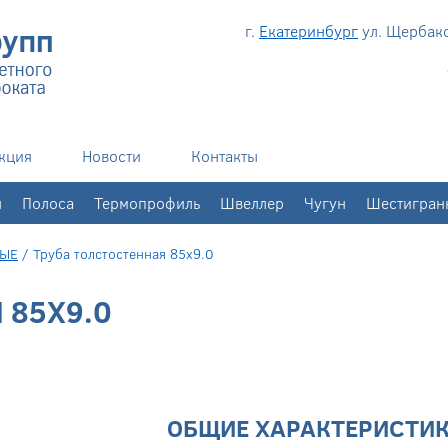
г.
Екатеринбург
ул. Щербаков
кция
Новости
Контакты
н
Полоса
Термопрофиль
Швеллер
Чугун
Шестигран
НЫЕ
/
Труба толстостенная 85х9.0
 85Х9.0
ОБЩИЕ ХАРАКТЕРИСТИ