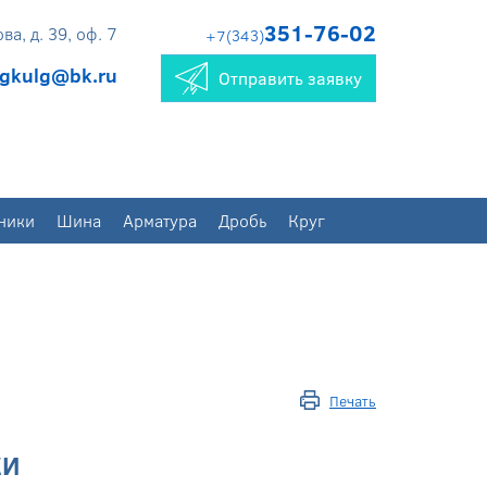
351-76-02
а, д. 39, оф. 7
+7(343)
gkulg@bk.ru
Отправить заявку
ники
Шина
Арматура
Дробь
Круг
Печать
КИ