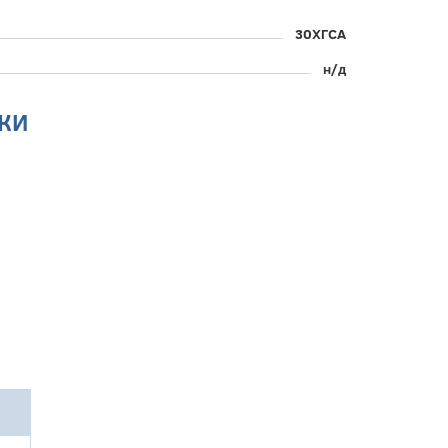
30ХГСА
н/д
КИ