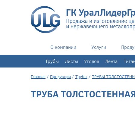
О компании
Услуги
Проду
+7(343)
351-76-02
Трубы
Листы
Уголок
Лента
Тита
Главная
/
Продукция
/
Трубы
/
ТРУБЫ ТОЛСТОСТЕН
ТРУБА ТОЛСТОСТЕННАЯ