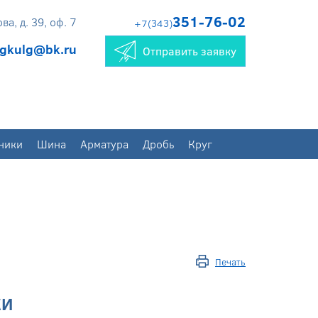
351-76-02
а, д. 39, оф. 7
+7(343)
gkulg@bk.ru
Отправить заявку
ники
Шина
Арматура
Дробь
Круг
Печать
КИ