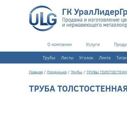
О компании
Услуги
Проду
+7(343)
351-76-02
Трубы
Листы
Уголок
Лента
Тита
Главная
/
Продукция
/
Трубы
/
ТРУБЫ ТОЛСТОСТЕН
ТРУБА ТОЛСТОСТЕННАЯ