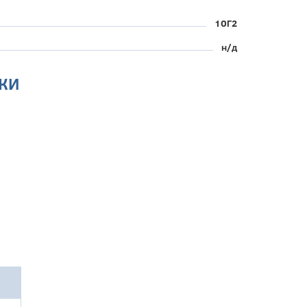
10Г2
н/д
КИ