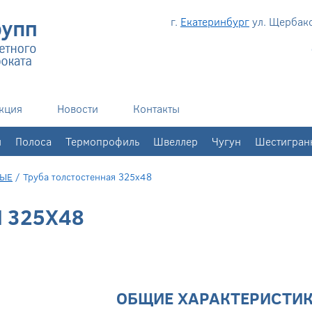
г.
Екатеринбург
ул. Щербаков
кция
Новости
Контакты
н
Полоса
Термопрофиль
Швеллер
Чугун
Шестигран
НЫЕ
/
Труба толстостенная 325х48
 325Х48
ОБЩИЕ ХАРАКТЕРИСТИ