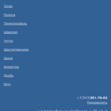
Титан
Полоса
Термопрофиль
Швеллер
Чугун
Шестигранники
Шина
Арматура
Дробь
Круг
+7(343)
351-76-02
Перезвонить
г.
Екатеринбург
ул. Щербакова, д. 39, оф. 7