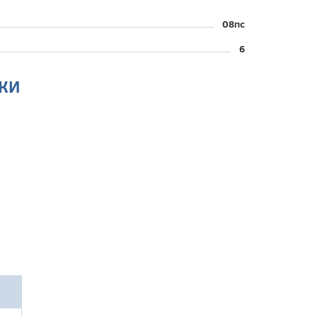
08пс
6
КИ