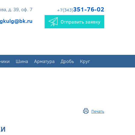
351-76-02
а, д. 39, оф. 7
+7(343)
gkulg@bk.ru
Отправить заявку
ники
Шина
Арматура
Дробь
Круг
Печать
КИ