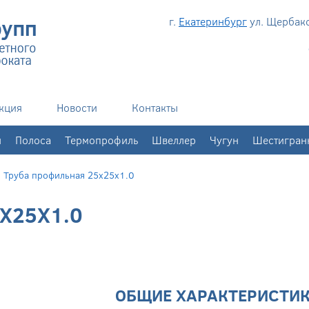
г.
Екатеринбург
ул. Щербаков
кция
Новости
Контакты
н
Полоса
Термопрофиль
Швеллер
Чугун
Шестигран
/
Труба профильная 25х25х1.0
Х25Х1.0
ОБЩИЕ ХАРАКТЕРИСТИ