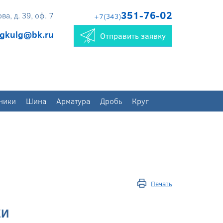
351-76-02
а, д. 39, оф. 7
+7(343)
gkulg@bk.ru
Отправить заявку
ники
Шина
Арматура
Дробь
Круг
Печать
КИ