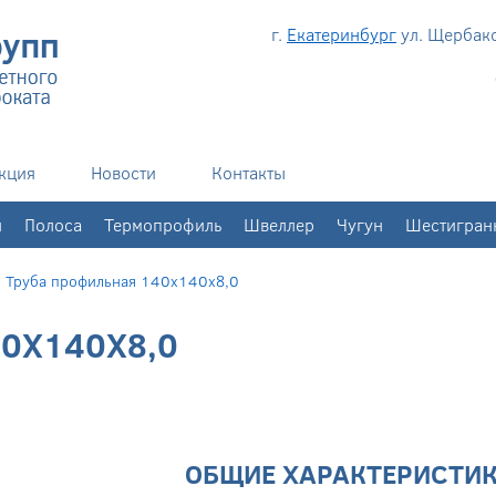
г.
Екатеринбург
ул. Щербаков
кция
Новости
Контакты
н
Полоса
Термопрофиль
Швеллер
Чугун
Шестигран
/
Труба профильная 140х140х8,0
0Х140Х8,0
ОБЩИЕ ХАРАКТЕРИСТИ