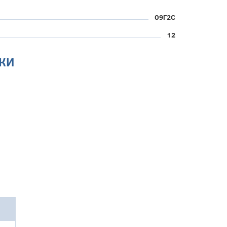
09Г2С
12
КИ