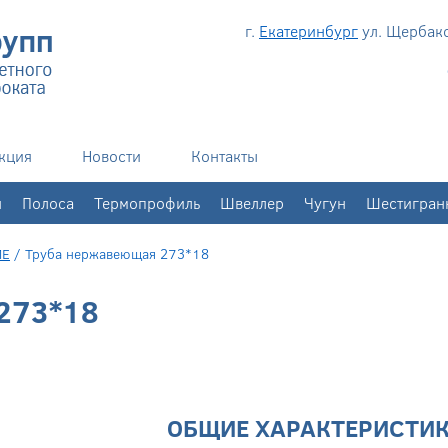
г.
Екатеринбург
ул. Щербаков
кция
Новости
Контакты
н
Полоса
Термопрофиль
Швеллер
Чугун
Шестигран
ИЕ
/
Труба нержавеющая 273*18
273*18
ОБЩИЕ ХАРАКТЕРИСТИ