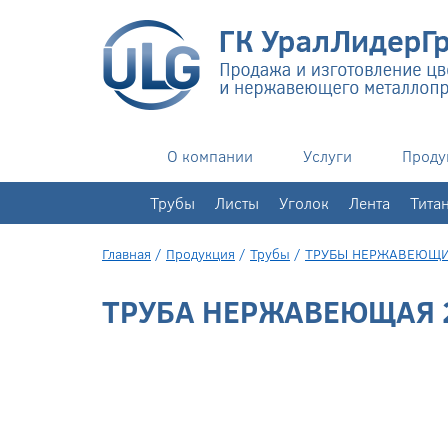
О компании
Услуги
Проду
+7(343)
351-76-02
Трубы
Листы
Уголок
Лента
Тита
Главная
/
Продукция
/
Трубы
/
ТРУБЫ НЕРЖАВЕЮЩ
ТРУБА НЕРЖАВЕЮЩАЯ 