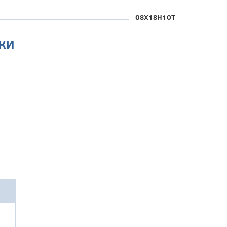
08Х18Н10Т
КИ