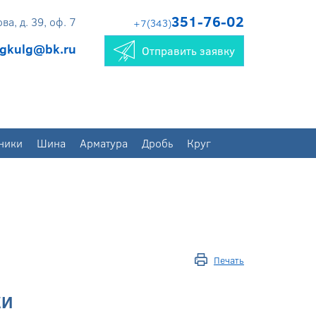
351-76-02
а, д. 39, оф. 7
+7(343)
gkulg@bk.ru
Отправить заявку
ники
Шина
Арматура
Дробь
Круг
Печать
КИ