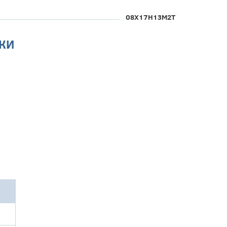
08Х17Н13М2Т
КИ