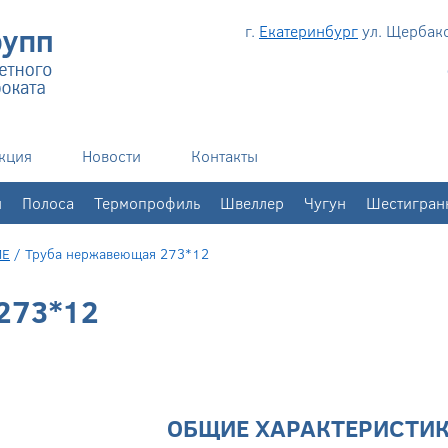
г.
Екатеринбург
ул. Щербаков
кция
Новости
Контакты
н
Полоса
Термопрофиль
Швеллер
Чугун
Шестигран
ИЕ
/
Труба нержавеющая 273*12
273*12
ОБЩИЕ ХАРАКТЕРИСТИ