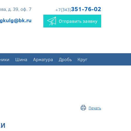
351-76-02
а, д. 39, оф. 7
+7(343)
gkulg@bk.ru
Отправить заявку
ники
Шина
Арматура
Дробь
Круг
Печать
КИ