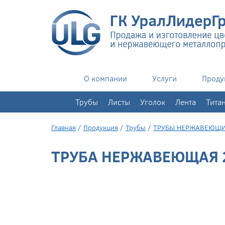
О компании
Услуги
Проду
+7(343)
351-76-02
Трубы
Листы
Уголок
Лента
Тита
Главная
/
Продукция
/
Трубы
/
ТРУБЫ НЕРЖАВЕЮЩ
ТРУБА НЕРЖАВЕЮЩАЯ 