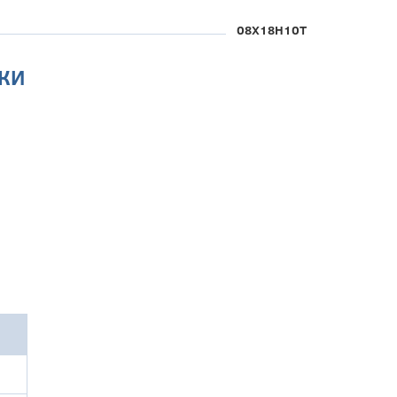
08Х18Н10Т
КИ