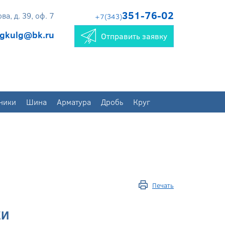
351-76-02
а, д. 39, оф. 7
+7(343)
gkulg@bk.ru
Отправить заявку
ники
Шина
Арматура
Дробь
Круг
Печать
КИ