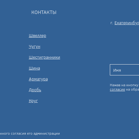
КОНТАКТЫ
г.
Екатеринбу
Швеллер
Чугун
Шестигранники
Шина
Арматура
Нажав на кнопку 
Дробь
согласие
на обра
Круг
нного согласия его администрации