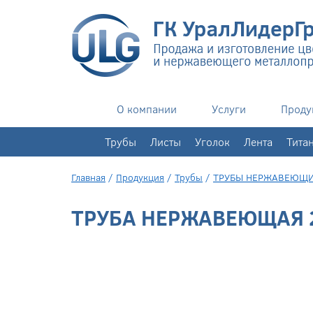
О компании
Услуги
Проду
+7(343)
351-76-02
Трубы
Листы
Уголок
Лента
Тита
Главная
/
Продукция
/
Трубы
/
ТРУБЫ НЕРЖАВЕЮЩ
ТРУБА НЕРЖАВЕЮЩАЯ 