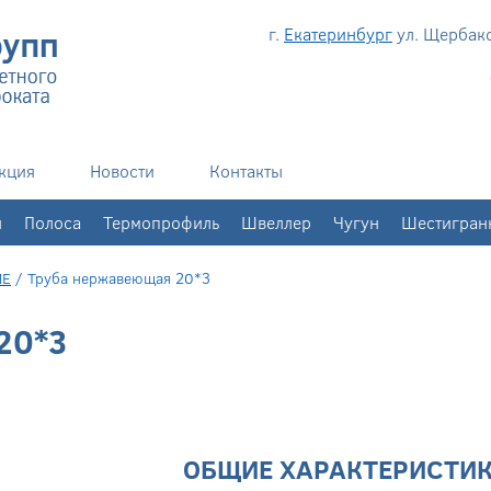
г.
Екатеринбург
ул. Щербаков
кция
Новости
Контакты
н
Полоса
Термопрофиль
Швеллер
Чугун
Шестигран
ИЕ
/
Труба нержавеющая 20*3
20*3
ОБЩИЕ ХАРАКТЕРИСТИ