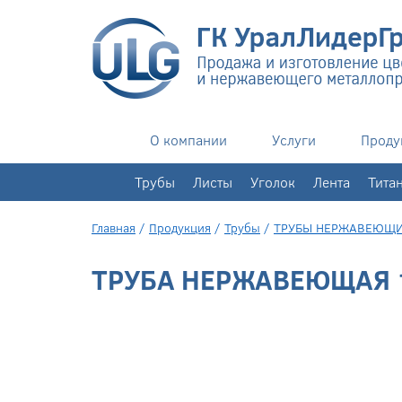
О компании
Услуги
Проду
+7(343)
351-76-02
Трубы
Листы
Уголок
Лента
Тита
Главная
/
Продукция
/
Трубы
/
ТРУБЫ НЕРЖАВЕЮЩ
ТРУБА НЕРЖАВЕЮЩАЯ 