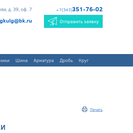
351-76-02
а, д. 39, оф. 7
+7(343)
gkulg@bk.ru
Отправить заявку
ники
Шина
Арматура
Дробь
Круг
Печать
КИ