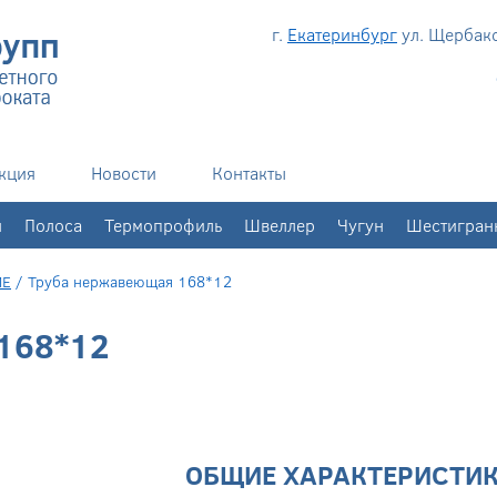
г.
Екатеринбург
ул. Щербаков
кция
Новости
Контакты
н
Полоса
Термопрофиль
Швеллер
Чугун
Шестигран
ИЕ
/
Труба нержавеющая 168*12
168*12
ОБЩИЕ ХАРАКТЕРИСТИ