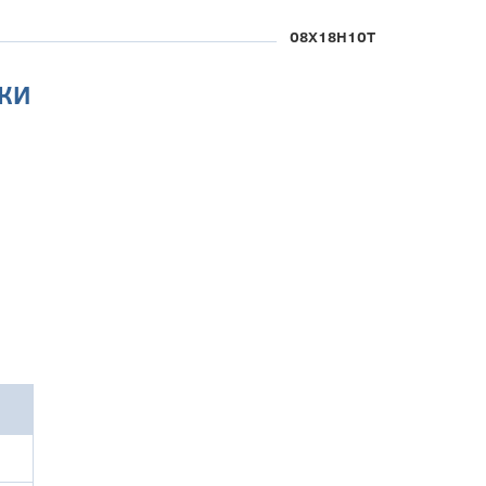
08Х18Н10Т
КИ