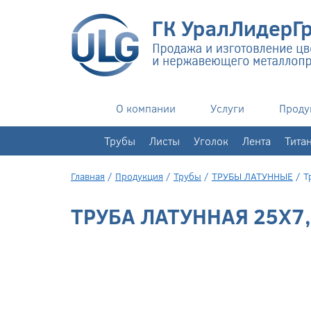
О компании
Услуги
Проду
+7(343)
351-76-02
Трубы
Листы
Уголок
Лента
Тита
Главная
/
Продукция
/
Трубы
/
ТРУБЫ ЛАТУННЫЕ
/
Т
ТРУБА ЛАТУННАЯ 25Х7,