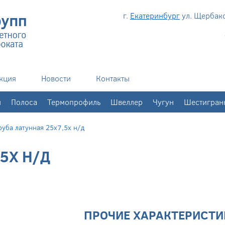
г.
Екатеринбург
ул. Щербаков
кция
Новости
Контакты
н
Полоса
Термопрофиль
Швеллер
Чугун
Шестигран
руба латунная 25х7,5х н/д
5Х Н/Д
ПРОЧИЕ ХАРАКТЕРИСТИ