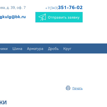
351-76-02
а, д. 39, оф. 7
+7(343)
gkulg@bk.ru
Отправить заявку
ники
Шина
Арматура
Дробь
Круг
Печать
КИ