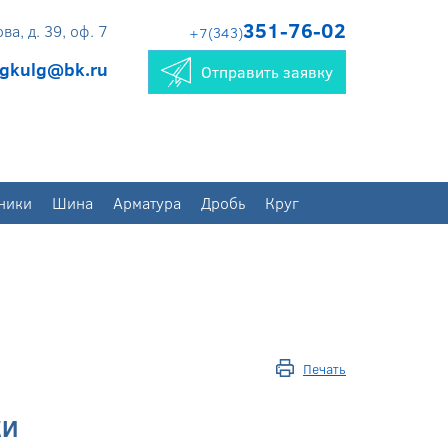
351-76-02
а, д. 39, оф. 7
+7(343)
gkulg@bk.ru
Отправить заявку
ники
Шина
Арматура
Дробь
Круг
Печать
КИ