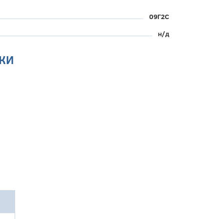
09Г2С
н/д
КИ