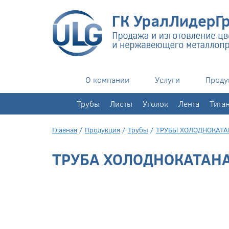
О компании
Услуги
Проду
+7(343)
351-76-02
Трубы
Листы
Уголок
Лента
Тита
Главная
/
Продукция
/
Трубы
/
ТРУБЫ ХОЛОДНОКАТ
ТРУБА ХОЛОДНОКАТАНАЯ