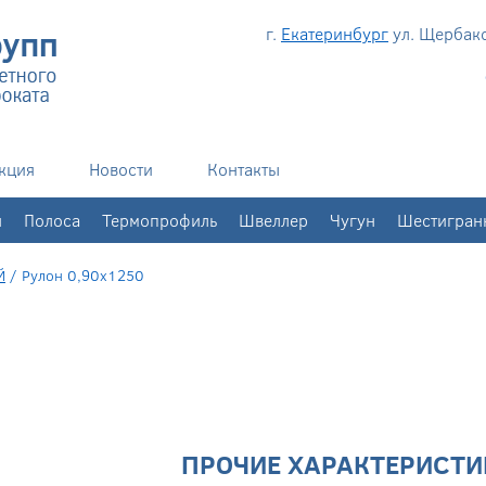
г.
Екатеринбург
ул. Щербаков
кция
Новости
Контакты
н
Полоса
Термопрофиль
Швеллер
Чугун
Шестигран
Й
/
Рулон 0,90х1250
ПРОЧИЕ ХАРАКТЕРИСТИ