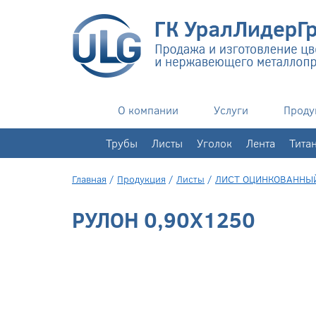
О компании
Услуги
Проду
+7(343)
351-76-02
Трубы
Листы
Уголок
Лента
Тита
Главная
/
Продукция
/
Листы
/
ЛИСТ ОЦИНКОВАННЫ
РУЛОН 0,90Х1250