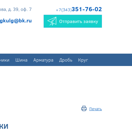
351-76-02
а, д. 39, оф. 7
+7(343)
gkulg@bk.ru
Отправить заявку
ники
Шина
Арматура
Дробь
Круг
Печать
КИ