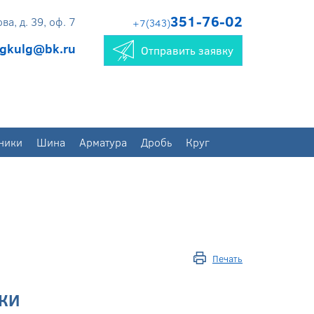
351-76-02
а, д. 39, оф. 7
+7(343)
gkulg@bk.ru
Отправить заявку
ники
Шина
Арматура
Дробь
Круг
Печать
КИ