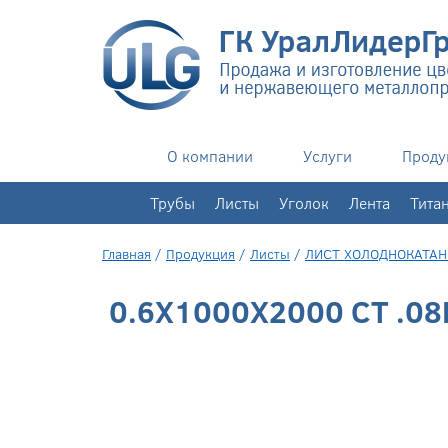
О компании
Услуги
Проду
+7(343)
351-76-02
Трубы
Листы
Уголок
Лента
Тита
Главная
/
Продукция
/
Листы
/
ЛИСТ ХОЛОДНОКАТА
0.6Х1000Х2000 СТ .08