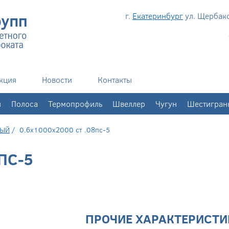
г.
Екатеринбург
ул. Щербаков
кция
Новости
Контакты
н
Полоса
Термопрофиль
Швеллер
Чугун
Шестигран
НЫЙ
/
0.6х1000х2000 ст .08пс-5
ПС-5
ПРОЧИЕ ХАРАКТЕРИСТИ