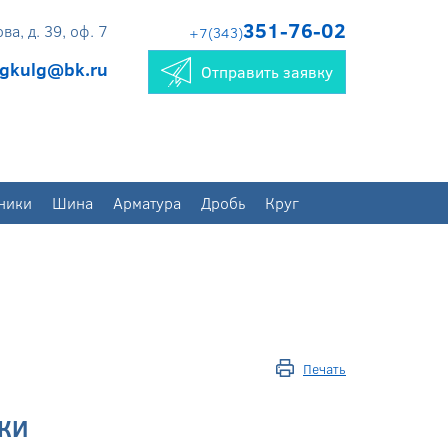
351-76-02
а, д. 39, оф. 7
+7(343)
gkulg@bk.ru
Отправить заявку
ники
Шина
Арматура
Дробь
Круг
Печать
КИ