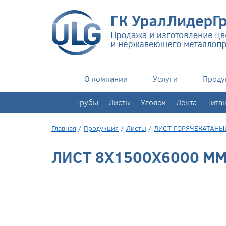
О компании
Услуги
Проду
+7(343)
351-76-02
Трубы
Листы
Уголок
Лента
Тита
Главная
/
Продукция
/
Листы
/
ЛИСТ ГОРЯЧЕКАТАНЫ
ЛИСТ 8X1500X6000 ММ