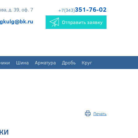
351-76-02
а, д. 39, оф. 7
+7(343)
gkulg@bk.ru
Отправить заявку
ники
Шина
Арматура
Дробь
Круг
Печать
КИ