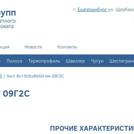
г.
Екатеринбург
ул. Щербаков
кция
Новости
Контакты
н
Полоса
Термопрофиль
Швеллер
Чугун
Шестигран
Й
/
Лист 8x1500x6000 мм 09Г2С
 09Г2С
ПРОЧИЕ ХАРАКТЕРИСТИ