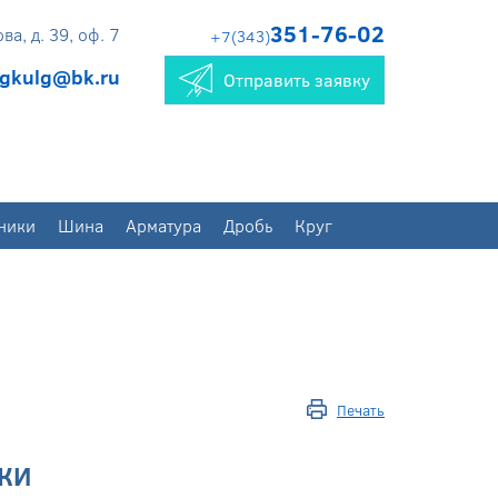
351-76-02
а, д. 39, оф. 7
+7(343)
gkulg@bk.ru
Отправить заявку
ники
Шина
Арматура
Дробь
Круг
Печать
КИ