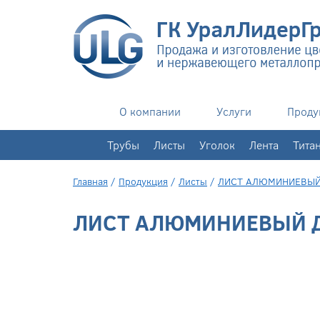
О компании
Услуги
Проду
+7(343)
351-76-02
Трубы
Листы
Уголок
Лента
Тита
Главная
/
Продукция
/
Листы
/
ЛИСТ АЛЮМИНИЕВЫ
ЛИСТ АЛЮМИНИЕВЫЙ Д